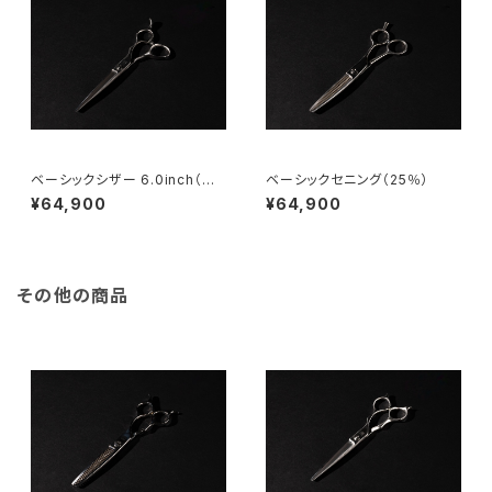
ベーシックシザー 6.0inch（オ
ベーシックセニング（25％）
フセット）
¥64,900
¥64,900
その他の商品