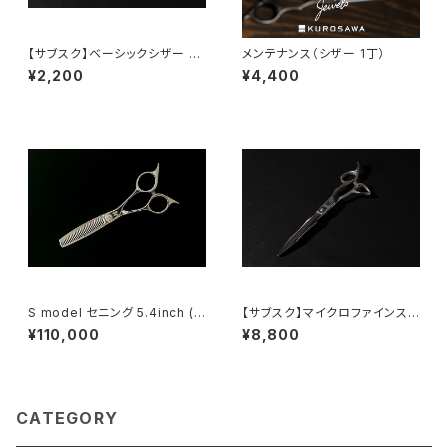
【サブスク】ベーシックシザー 5.
メンテナンス（シザー 1丁）
5inch（メガネ）
¥2,200
¥4,400
S model セニング 5.4inch (3
【サブスク】マイクロファインス
0%)
ペシャル6.5inch（オフセット）
¥110,000
¥8,800
CATEGORY