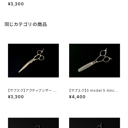
6.3inch（65％）
¥3,300
同じカテゴリの商品
【サブスク】アクティブシザー 6.
【サブスク】S model 5.4inch
5inch（オフセット）
(30%)
¥3,300
¥4,400